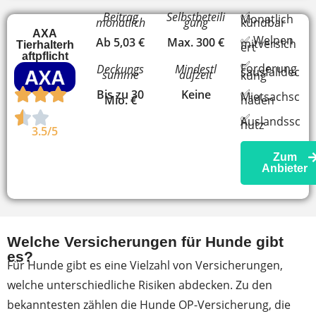
✅
Beitrag
Selbstbeteili
Monatlich
monatlich
gung
kündbar
AXA
✅ Welpen
Ab 5,03 €
Max. 300 €
mitversich
Tierhalterh
ert
aftpflicht
✅
Forderung
Deckungs
Mindestl
sausfalldec
summe
aufzeit
kung
✅
Bis zu 30
Keine
Mietsachsc
Mio. €
häden
✅
Auslandssc
hutz
3.5/5
Zum
Anbieter
Welche Versicherungen für Hunde gibt
es?
Für Hunde gibt es eine Vielzahl von Versicherungen,
welche unterschiedliche Risiken abdecken. Zu den
bekanntesten zählen die Hunde OP-Versicherung, die