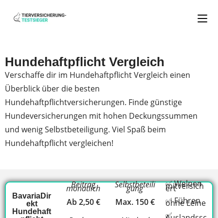
Hundehaftpflicht Vergleich
Verschaffe dir im Hundehaftpflicht Vergleich einen
Überblick über die besten
Hundehaftpflichtversicherungen. Finde günstige
Hundeversicherungen mit hohen Deckungssummen
und wenig Selbstbeteiligung. Viel Spaß beim
Hundehaftpflicht vergleichen!
✅ Welpen
Beitrag
Selbstbeteili
mitversich
monatlich
gung
ert
BavariaDir
✅ Führen
Ab 2,50 €
Max. 150 €
ohne Leine
ekt
Hundehaft
✅
Auslandssc