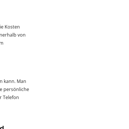
die Kosten
nnerhalb von
im
gen kann. Man
e persönliche
r Telefon
nd