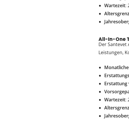
Wartezeit
:
Altersgren
Jahresober
All-In-One 
Der Santevet A
Leistungen, K
Monatlich
Erstattung
Erstattung
Vorsorgep
Wartezeit
:
Altersgren
Jahresober