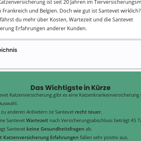
Katzenversicherung ist seit 20 Jahren im Tierversicherungsm
 Frankreich und Belgien. Doch wie gut ist Santevet wirklich
rfährst du mehr über Kosten, Wartezeit und die Santevet
herung Erfahrungen anderer Kunden.
eichnis
Das Wichtigste in Kürze
evet Katzenversicherung gibt es eine Katzenkrankenversicherung
Auswahl.
 zu anderen Anbietern ist Santevet
recht
teuer
.
ine Santevet
Wartezeit
nach Versicherungsabschluss beträgt 45 T
agt Santevet
keine
Gesundheitsfragen
ab.
t Katzenversicherung Erfahrungen
fallen sehr positiv aus.