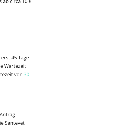
 ab circa 10 €
 erst 45 Tage
se Wartezeit
rtezeit von
30
 Antrag
die Santevet