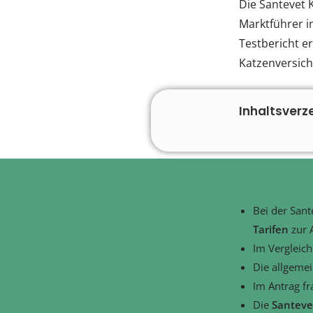
Die Santevet 
Marktführer in
Testbericht e
Katzenversic
Inhaltsverz
Bei der Sant
Tarifen
zur 
Im Vergleich
Die allgeme
Im Antrag fr
Die
Santeve