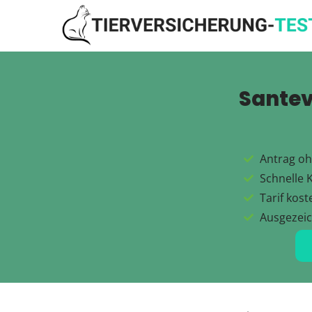
Santev
Antrag oh
Schnelle 
Tarif kos
Ausgezei