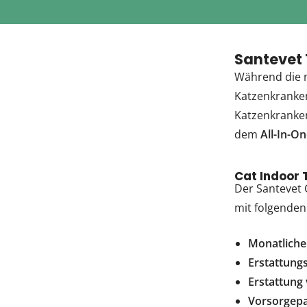
Santevet 
Während die m
Katzenkranken
Katzenkranken
dem
All-In-O
Cat Indoor 
Der Santevet 
mit folgenden
Monatlich
Erstattung
Erstattung
Vorsorgep