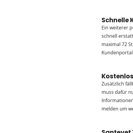
Schnelle 
Ein weiterer p
schnell ersta
maximal 72 S
Kundenportal 
Kostenlos
Zusätzlich fäl
muss dafür nu
Informationen
melden um wei
Santevet