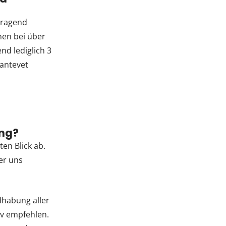
rragend
nen bei über
d lediglich 3
Santevet
ung?
en Blick ab.
er uns
dhabung aller
iv empfehlen.