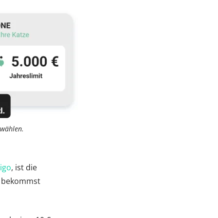
 wählen.
igo
, ist die
if bekommst