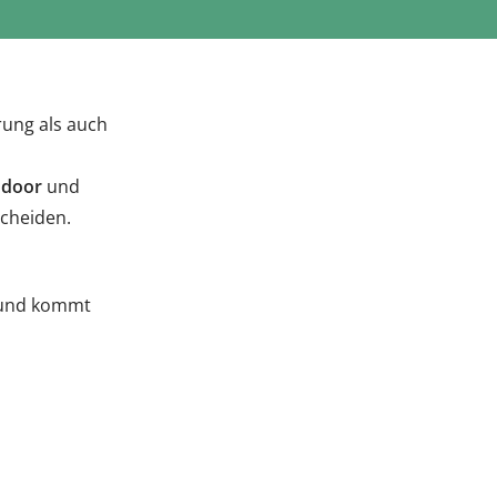
ung als auch
ndoor
und
scheiden.
t und kommt