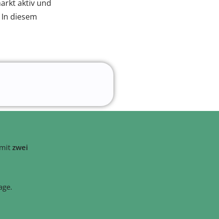
arkt aktiv und
? In diesem
 mit
zwei
age.