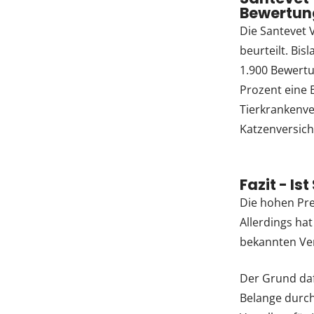
Bewertun
Die Santevet 
beurteilt. Bi
1.900 Bewertu
Prozent eine 
Tierkrankenve
Katzenversic
Fazit - I
Die hohen Pre
Allerdings ha
bekannten Ver
Der Grund daf
Belange durch