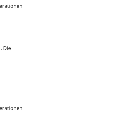
perationen
. Die
perationen