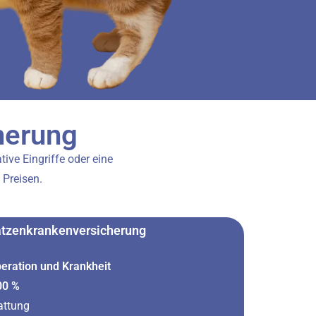
herung
ive Eingriffe oder eine
 Preisen.
atzenkrankenversicherung
eration und Krankheit
00 %
attung