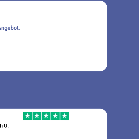
 Angebot
.
h U.