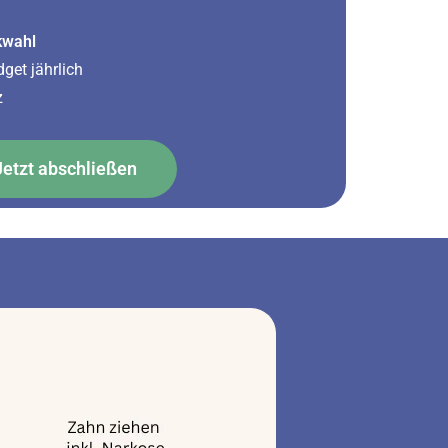
ikwahl
get jährlich
z
Jetzt abschließen